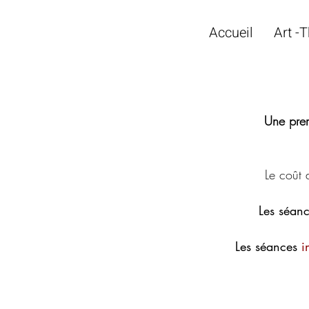
Accueil
Art -T
Une prem
L
e coût 
Les séan
​Les séances
i