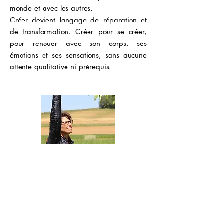
monde et avec les autres.
Créer devient langage de réparation et
de transformation.
Créer pour se créer,
pour renouer avec son corps,
ses
émotions et ses sensations,
sans
aucune
attente qualitative ni prérequis.
​
Marie de Chassy Corcelle
-Art-thérapeute certifiée RNCP
-Danse-thérapeute EMVC©
-Intervenante en psychiatrie
séances
​ en groupe ou individuelles
enfants / parents - enfants / adultes